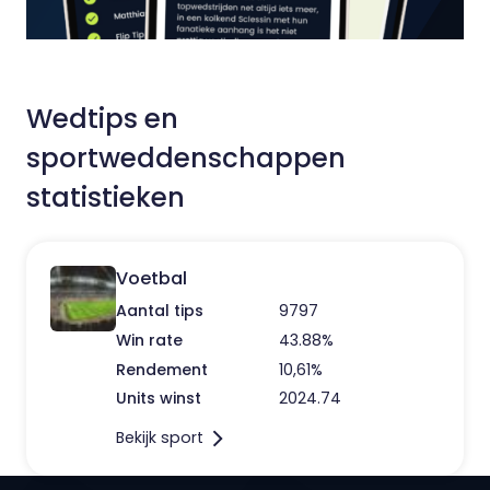
Wedtips en
sportweddenschappen
statistieken
Voetbal
Aantal tips
9797
Win rate
43.88%
Rendement
10,61%
Units winst
2024.74
Bekijk sport