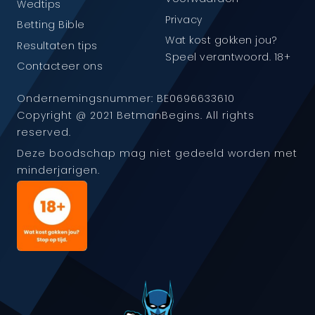
Wedtips
Privacy
Betting Bible
Wat kost gokken jou?
Resultaten tips
Speel verantwoord. 18+
Contacteer ons
Ondernemingsnummer: BE0696633610
Copyright @ 2021 BetmanBegins. All rights
reserved.
Deze boodschap mag niet gedeeld worden met
minderjarigen.