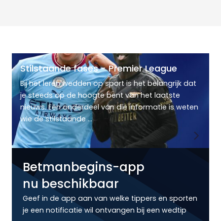
Stilstaande fases - Premier League
Bij het leren wedden op sport is het belangrijk dat
je steeds op de hoogte bent van het laatste
nieuws. Eén onderdeel van die informatie is weten
wie de stilstaande ...
Betmanbegins-app
nu beschikbaar
Geef in de app aan van welke tippers en sporten
je een notificatie wil ontvangen bij een wedtip