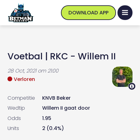
DOWNLOAD APP
Voetbal
|
RKC - Willem II
28 Oct, 2021
om
21:00
Verloren
Competitie
KNVB Beker
Wedtip
Willem II gaat door
Odds
1.95
Units
2 (0.4%)