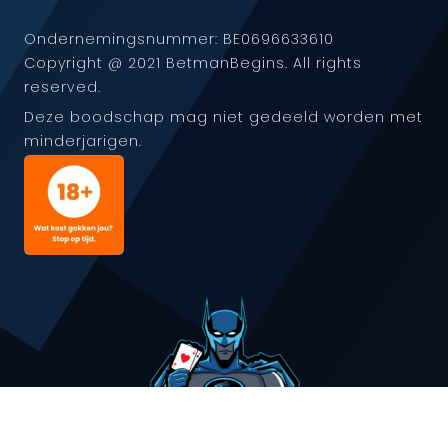
Ondernemingsnummer: BE0696633610
Copyright @ 2021 BetmanBegins. All rights
reserved.
Deze boodschap mag niet gedeeld worden met
minderjarigen.