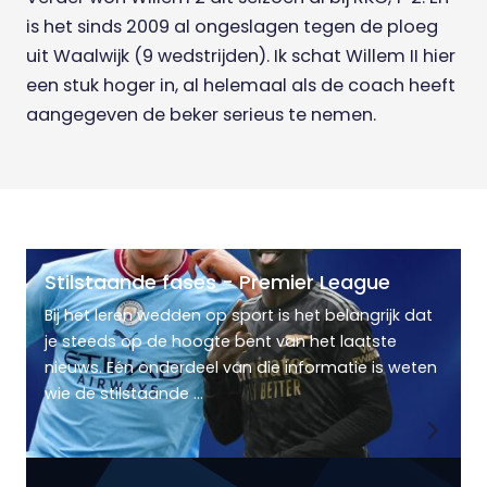
is het sinds 2009 al ongeslagen tegen de ploeg
uit Waalwijk (9 wedstrijden). Ik schat Willem II hier
een stuk hoger in, al helemaal als de coach heeft
aangegeven de beker serieus te nemen.
Stilstaande fases - Premier League
Bij het leren wedden op sport is het belangrijk dat
je steeds op de hoogte bent van het laatste
nieuws. Eén onderdeel van die informatie is weten
wie de stilstaande ...