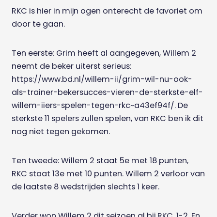
RKC is hier in mijn ogen onterecht de favoriet om
door te gaan.
Ten eerste: Grim heeft al aangegeven, Willem 2
neemt de beker uiterst serieus:
https://www.bd.nl/willem-ii/grim-wil-nu-ook-
als-trainer-bekersucces-vieren-de-sterkste-elf-
willem-iiers-spelen-tegen-rkc~a43ef94f/. De
sterkste 11 spelers zullen spelen, van RKC ben ik dit
nog niet tegen gekomen.
Ten tweede: Willem 2 staat 5e met 18 punten,
RKC staat 13e met 10 punten. Willem 2 verloor van
de laatste 8 wedstrijden slechts 1 keer.
Verder won Willem 2 dit seizoen al bij RKC, 1-2. En