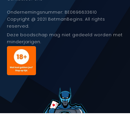
Ondernemingsnummer: BE0696633610
Copyright @ 2021 BetmanBegins. All rights
reserved.
Deze boodschap mag niet gedeeld worden met
minderjarigen.