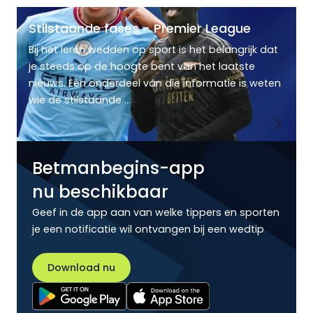
Stilstaande fases - Premier League
Bij het leren wedden op sport is het belangrijk dat
je steeds op de hoogte bent van het laatste
nieuws. Eén onderdeel van die informatie is weten
wie de stilstaande ...
Betmanbegins-app
nu beschikbaar
Geef in de app aan van welke tippers en sporten
je een notificatie wil ontvangen bij een wedtip
Download nu