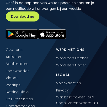
Geef in de app aan van welke tippers en sporten je
een notificatie wil ontvangen bij een wedtip
Download nu
Over ons
WERK MET ONS
Artikelen
Word een Partner
Bookmakers
Word een tipper
Leer wedden
LEGAAL
Videos
Voorwaarden
Wedtips
Privacy
Betting Bible
Wat kost gokken jou?
Resultaten tips
Speel verantwoord. 18+
Contacteer ons