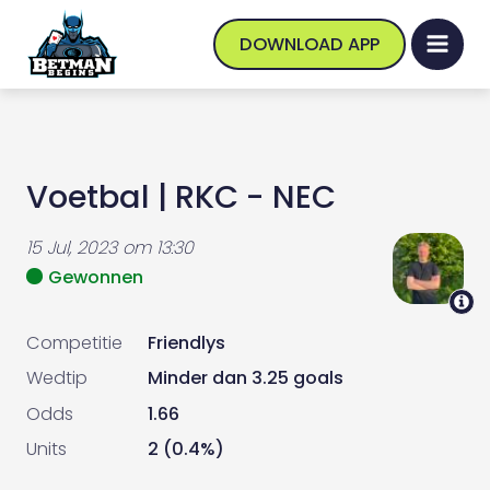
DOWNLOAD APP
Voetbal
|
RKC - NEC
15 Jul, 2023
om
13:30
Gewonnen
Competitie
Friendlys
Wedtip
Minder dan 3.25 goals
Odds
1.66
Units
2 (0.4%)