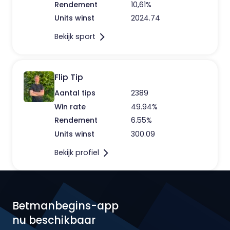
Rendement
10,61%
Units winst
2024.74
Bekijk sport
Flip Tip
Aantal tips
2389
Win rate
49.94%
Rendement
6.55%
Units winst
300.09
Bekijk profiel
Betmanbegins-app
nu beschikbaar