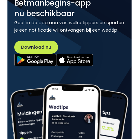
Betmanbegins-app
nu beschikbaar
Geef in de app aan van welke tippers en sporten
je een notificatie wil ontvangen bij een wedtip
Download nu