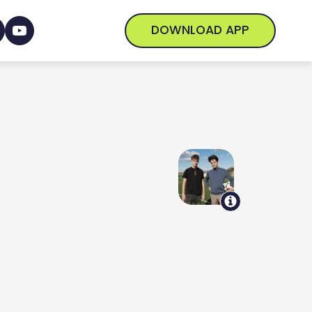
DOWNLOAD APP