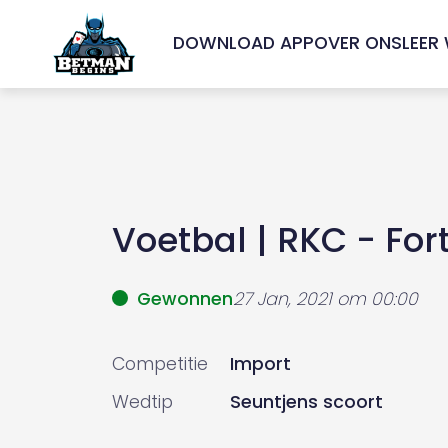
DOWNLOAD APP
OVER ONS
LEER
Voetbal
|
RKC - For
Gewonnen
27 Jan, 2021
om
00:00
Competitie
Import
Wedtip
Seuntjens scoort