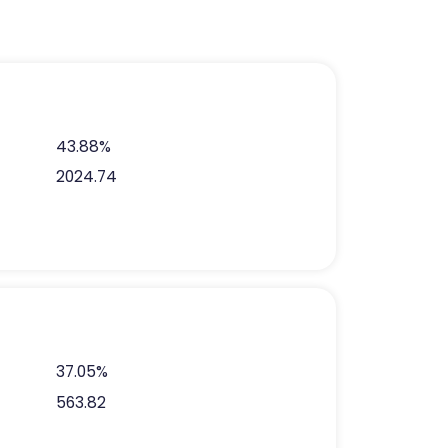
43.88%
2024.74
37.05%
563.82