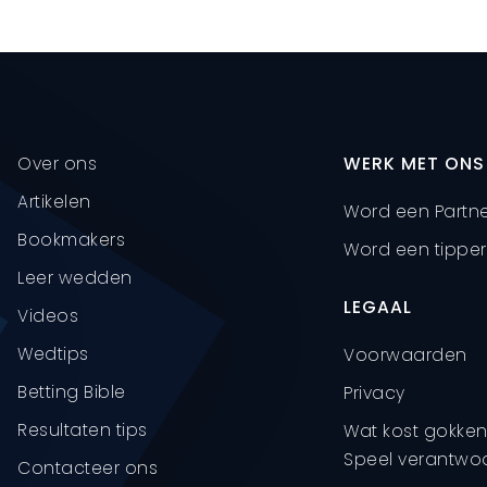
Over ons
WERK MET ONS
Artikelen
Word een Partn
Bookmakers
Word een tipper
Leer wedden
LEGAAL
Videos
Wedtips
Voorwaarden
Betting Bible
Privacy
Resultaten tips
Wat kost gokken
Speel verantwoo
Contacteer ons