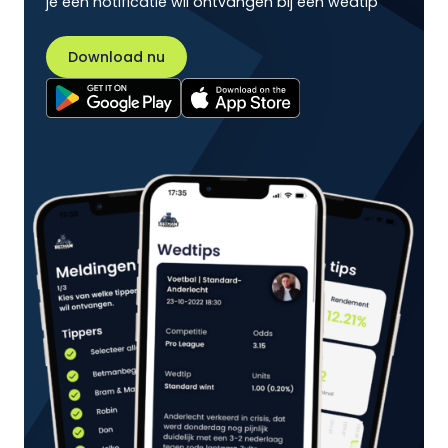
je een notificatie wil ontvangen bij een wedtip
Download nu