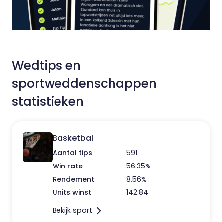
Wedtips en
sportweddenschappen
statistieken
Basketbal
Aantal tips
591
Win rate
56.35%
Rendement
8,56%
Units winst
142.84
Bekijk sport