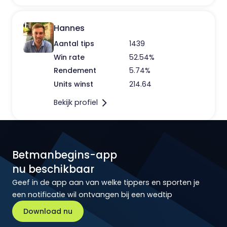
Hannes
Aantal tips
1439
Win rate
52.54%
Rendement
5.74%
Units winst
214.64
Bekijk profiel
Betmanbegins-app
nu beschikbaar
Geef in de app aan van welke tippers en sporten je
een notificatie wil ontvangen bij een wedtip
Download nu