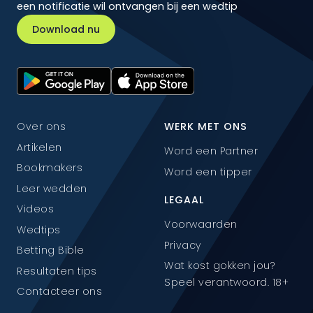
een notificatie wil ontvangen bij een wedtip
Download nu
Over ons
WERK MET ONS
Artikelen
Word een Partner
Bookmakers
Word een tipper
Leer wedden
LEGAAL
Videos
Voorwaarden
Wedtips
Privacy
Betting Bible
Wat kost gokken jou?
Resultaten tips
Speel verantwoord. 18+
Contacteer ons