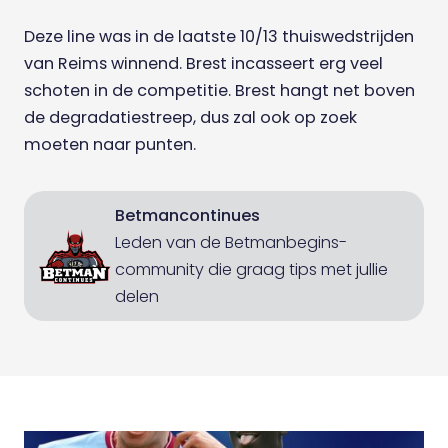
Deze line was in de laatste 10/13 thuiswedstrijden
van Reims winnend. Brest incasseert erg veel
schoten in de competitie. Brest hangt net boven
de degradatiestreep, dus zal ook op zoek
moeten naar punten.
Betmancontinues
Leden van de Betmanbegins-
community die graag tips met jullie
delen