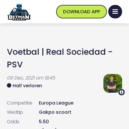
DOWNLOAD APP
Voetbal
|
Real Sociedad -
PSV
09 Dec, 2021
om
18:45
Half verloren
Competitie
Europa League
Wedtip
Gakpo scoort
Odds
5.50