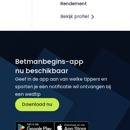
Rendement
Bekijk profiel
Betmanbegins-app
nu beschikbaar
Geef in de app aan van welke tippers en
sporten je een notificatie wil ontvangen bij
een wedtip
Download nu