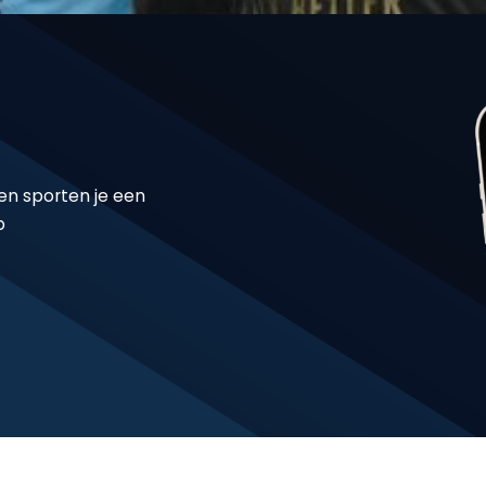
en sporten je een
p