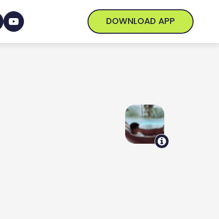
DOWNLOAD APP