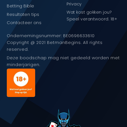
Privacy
Betting Bible
Wat kost gokken jou?
Resultaten tips
Speel verantwoord. 18+
Contacteer ons
Ondernemingsnummer: BE0696633610
Copyright @ 2021 BetmanBegins. All rights
reserved.
Deze boodschap mag niet gedeeld worden met
minderjarigen.