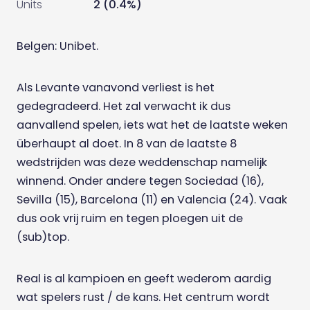
Units
2 (0.4%)
Belgen: Unibet.
Als Levante vanavond verliest is het
gedegradeerd. Het zal verwacht ik dus
aanvallend spelen, iets wat het de laatste weken
überhaupt al doet. In 8 van de laatste 8
wedstrijden was deze weddenschap namelijk
winnend. Onder andere tegen Sociedad (16),
Sevilla (15), Barcelona (11) en Valencia (24). Vaak
dus ook vrij ruim en tegen ploegen uit de
(sub)top.
Real is al kampioen en geeft wederom aardig
wat spelers rust / de kans. Het centrum wordt