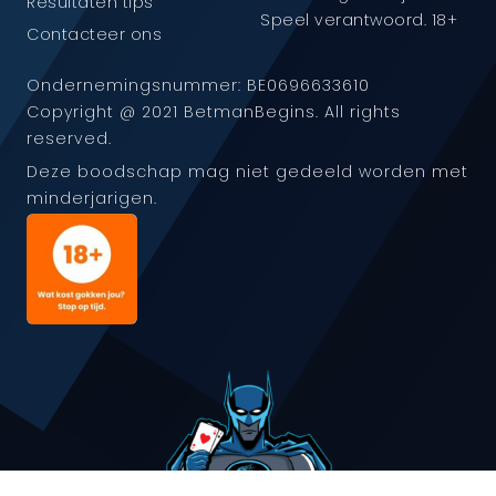
Resultaten tips
Speel verantwoord. 18+
Contacteer ons
Ondernemingsnummer: BE0696633610
Copyright @ 2021 BetmanBegins. All rights
reserved.
Deze boodschap mag niet gedeeld worden met
minderjarigen.