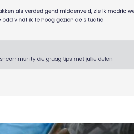
zakken als verdedigend middenveld, zie ik modric we
eze odd vindt ik te hoog gezien de situatie
-community die graag tips met jullie delen