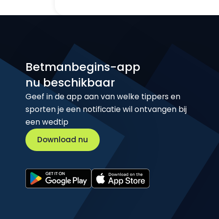
Betmanbegins-app
nu beschikbaar
Geef in de app aan van welke tippers en
sporten je een notificatie wil ontvangen bij
een wedtip
Download nu