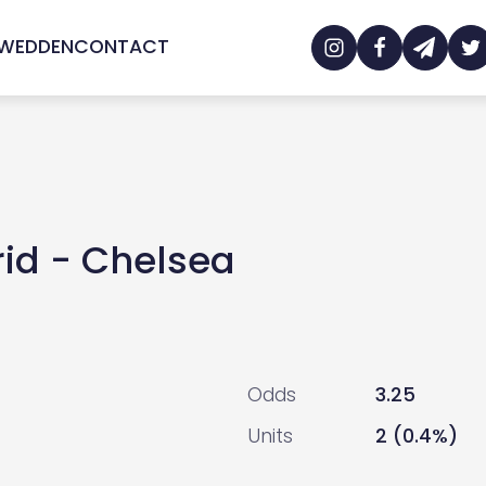
 WEDDEN
CONTACT
id - Chelsea
Odds
3.25
Units
2 (0.4%)