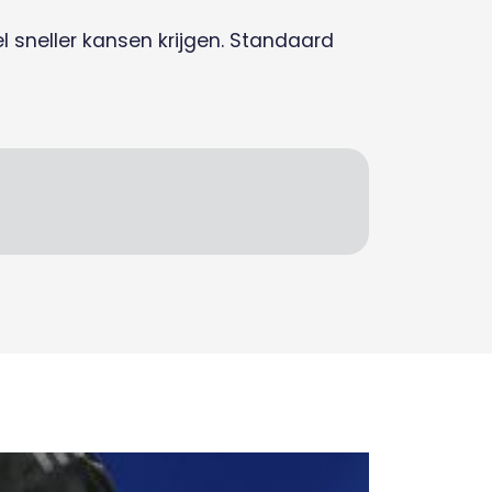
l sneller kansen krijgen. Standaard