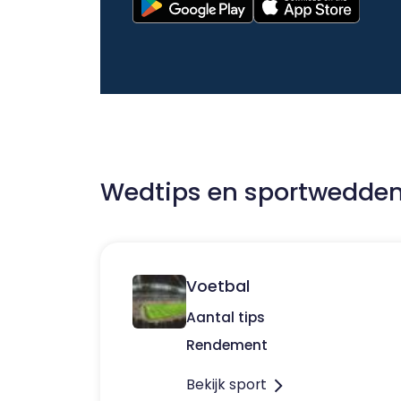
Wedtips en sportwedden
Voetbal
Aantal tips
Rendement
Bekijk sport