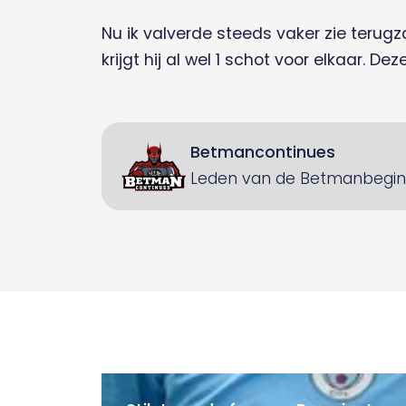
Nu ik valverde steeds vaker zie terug
krijgt hij al wel 1 schot voor elkaar. D
Betmancontinues
Leden van de Betmanbegins