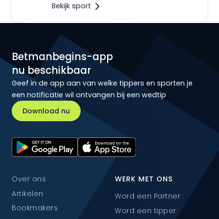
Bekijk sport
Betmanbegins-app
nu beschikbaar
Geef in de app aan van welke tippers en sporten je
een notificatie wil ontvangen bij een wedtip
Download nu
Over ons
WERK MET ONS
Artikelen
Word een Partner
Bookmakers
Word een tipper