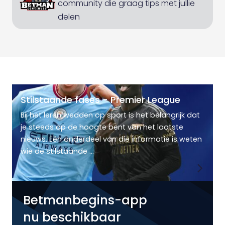
community die graag tips met jullie
delen
Stilstaande fases - Premier League
Bij het leren wedden op sport is het belangrijk dat
je steeds op de hoogte bent van het laatste
nieuws. Eén onderdeel van die informatie is weten
wie de stilstaande ...
Betmanbegins-app
nu beschikbaar