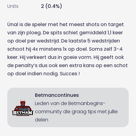
Units
2 (0.4%)
Ünal is de speler met het meest shots on target
van zijn ploeg. De spits schiet gemiddeld 1,1 keer
op doel per wedstrijd. De laatste 5 wedstrijden
schoot hij 4x minstens 1x op doel. Soms zelf 3-4
keer. Hij verkeert dus in goeie vorm. Hij geeft ook
de penalty’s dus ook een extra kans op een schot
op doel indien nodig. Succes !
Betmancontinues
Leden van de Betmanbegins-
community die graag tips met jullie
delen