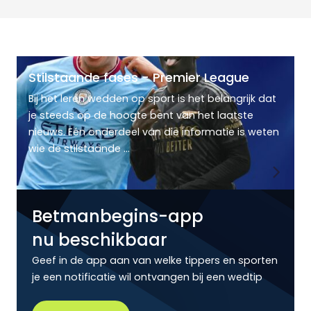
Stilstaande fases - Premier League
Bij het leren wedden op sport is het belangrijk dat
je steeds op de hoogte bent van het laatste
nieuws. Eén onderdeel van die informatie is weten
wie de stilstaande ...
Betmanbegins-app
nu beschikbaar
Geef in de app aan van welke tippers en sporten
je een notificatie wil ontvangen bij een wedtip