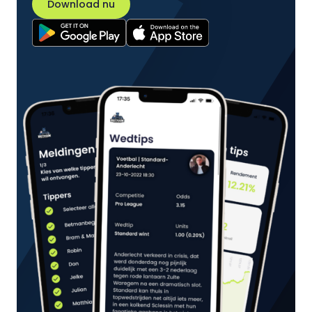
Download nu