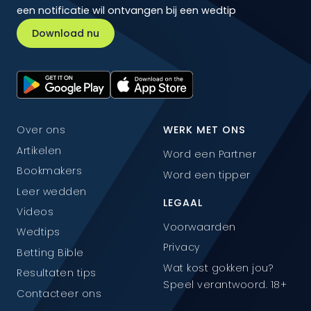
een notificatie wil ontvangen bij een wedtip
Download nu
Over ons
WERK MET ONS
Artikelen
Word een Partner
Bookmakers
Word een tipper
Leer wedden
LEGAAL
Videos
Voorwaarden
Wedtips
Privacy
Betting Bible
Wat kost gokken jou?
Resultaten tips
Speel verantwoord. 18+
Contacteer ons