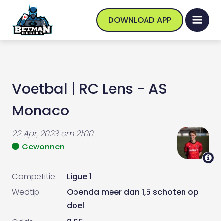
DOWNLOAD APP
Voetbal
|
RC Lens - AS
Monaco
22 Apr, 2023
om
21:00
Gewonnen
Competitie
Ligue 1
Wedtip
Openda meer dan 1,5 schoten op
doel