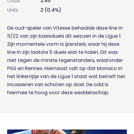
Odds
2.65
Units
2 (0.4%)
De oud-speler van Vitesse behaalde deze line in
11/22 van zijn basisduels dit seizoen in de Ligue 1.
Zijn momentele vorm is ijzersterk, waar hij deze
line in zijn laatste 5 duels wist te halen. Dit was
niet tegen de minste tegenstanders, waaronder
PSG en Rennes. Hiernaast valt op dat Monaco in
het linkerrijtje van de Ligue 1 staat wat betreft het
incasseren van schoten op doel. De odd is
hiermee te hoog voor deze weddenschap.