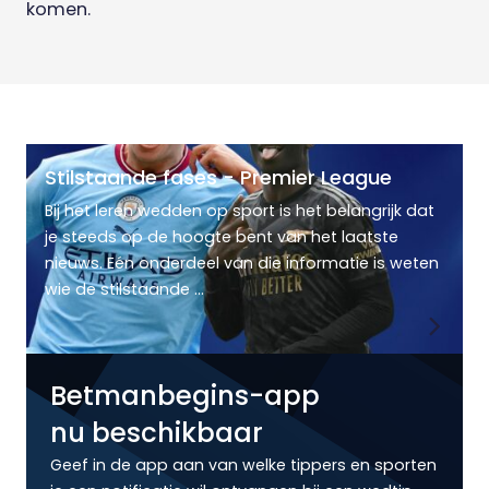
komen.
Stilstaande fases - Premier League
Bij het leren wedden op sport is het belangrijk dat
je steeds op de hoogte bent van het laatste
nieuws. Eén onderdeel van die informatie is weten
wie de stilstaande ...
Betmanbegins-app
nu beschikbaar
Geef in de app aan van welke tippers en sporten