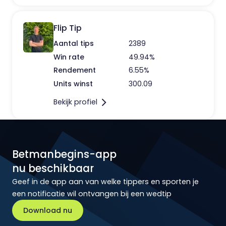
Flip Tip
Aantal tips
2389
Win rate
49.94%
Rendement
6.55%
Units winst
300.09
Bekijk profiel
Betmanbegins-app
nu beschikbaar
Geef in de app aan van welke tippers en sporten je
een notificatie wil ontvangen bij een wedtip
Download nu