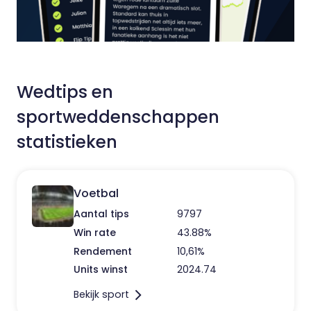
Wedtips en
sportweddenschappen
statistieken
Voetbal
Aantal tips
9797
Win rate
43.88%
Rendement
10,61%
Units winst
2024.74
Bekijk sport