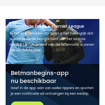
Stilstaande fases - Premier League
Bij het leren wedden op sport is het belangrijk dat
je steeds op de hoogte bent van het laatste
nieuws. Eén onderdeel van die informatie is weten
wie de stilstaande ...
Betmanbegins-app
nu beschikbaar
Geef in de app aan van welke tippers en sporten
je een notificatie wil ontvangen bij een wedtip