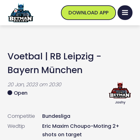
DOWNLOAD APP
Voetbal
|
RB Leipzig -
Bayern München
20 Jan, 2023
om
20:30
Open
Joshy
Competitie
Bundesliga
Wedtip
Eric Maxim Choupo-Moting 2+
shots on target