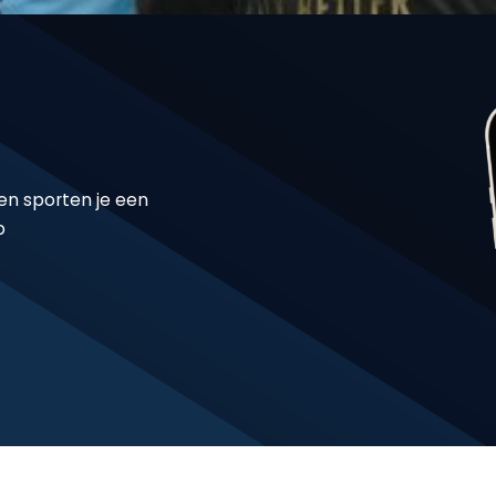
en sporten je een
p