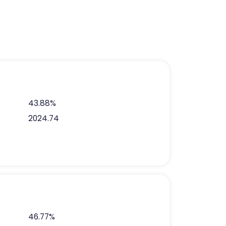
43.88%
2024.74
46.77%