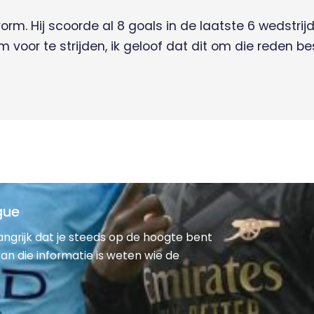
m. Hij scoorde al 8 goals in de laatste 6 wedstrijde
 voor te strijden, ik geloof dat dit om die reden b
gue
langrijk dat je steeds op de hoogte bent
an die informatie is weten wie de