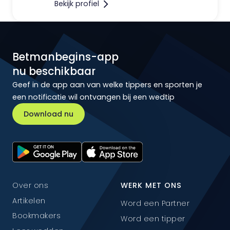
Bekijk profiel
Betmanbegins-app
nu beschikbaar
Geef in de app aan van welke tippers en sporten je
een notificatie wil ontvangen bij een wedtip
Download nu
Over ons
WERK MET ONS
Artikelen
Word een Partner
Bookmakers
Word een tipper