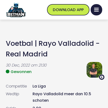
DOWNLOAD APP
Voetbal
|
Rayo Valladolid -
Real Madrid
30 Dec, 2022
om
21:30
Gewonnen
Competitie
La Liga
Wedtip
Rayo Valladolid meer dan 10.5
schoten