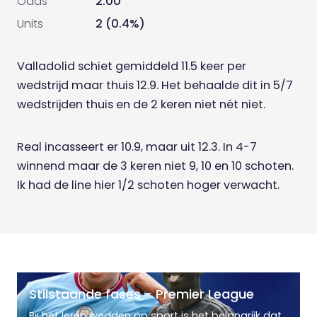
Odds
2.00
Units
2 (0.4%)
Valladolid schiet gemiddeld 11.5 keer per
wedstrijd maar thuis 12.9. Het behaalde dit in 5/7
wedstrijden thuis en de 2 keren niet nét niet.
Real incasseert er 10.9, maar uit 12.3. In 4-7
winnend maar de 3 keren niet 9, 10 en 10 schoten.
Ik had de line hier 1/2 schoten hoger verwacht.
Stilstaande fases - Premier League
Bij het leren wedden op sport is het belangrijk dat