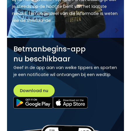
je steeds op de hoogte bent van het laatste
nieuws. Eén onderdeel van die informatie is weten
wie de stilstaande ...
Betmanbegins-app
nu beschikbaar
Geef in de app aan van welke tippers en sporten
je een notificatie wil ontvangen bij een wedtip
Download nu