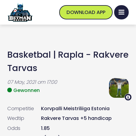
DOWNLOAD APP
Basketbal
|
Rapla - Rakvere
Tarvas
07 May, 2021
om
17:00
Gewonnen
Competitie
Korvpalli Meistriliiga Estonia
Wedtip
Rakvere Tarvas +5 handicap
Odds
1.85