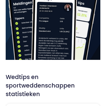
Wedtips en
sportweddenschappen
statistieken