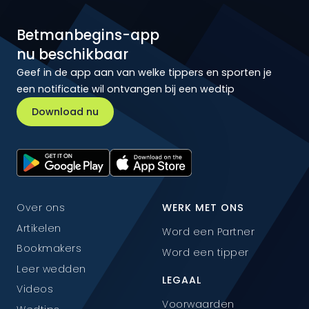
Betmanbegins-app
nu beschikbaar
Geef in de app aan van welke tippers en sporten je
een notificatie wil ontvangen bij een wedtip
Download nu
Over ons
WERK MET ONS
Artikelen
Word een Partner
Bookmakers
Word een tipper
Leer wedden
LEGAAL
Videos
Voorwaarden