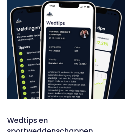
Wedtips en
sportweddenschappen