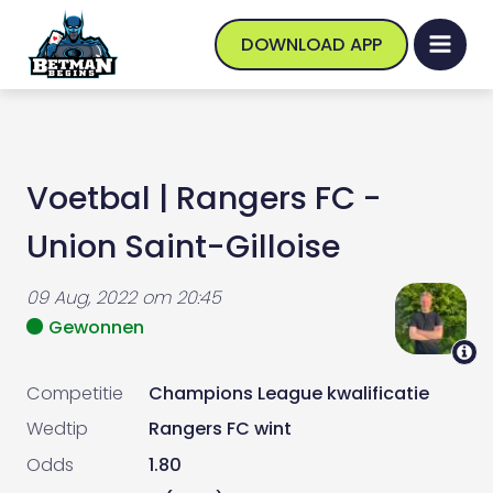
DOWNLOAD APP
Voetbal
|
Rangers FC -
Union Saint-Gilloise
09 Aug, 2022
om
20:45
Gewonnen
Competitie
Champions League kwalificatie
Wedtip
Rangers FC wint
Odds
1.80