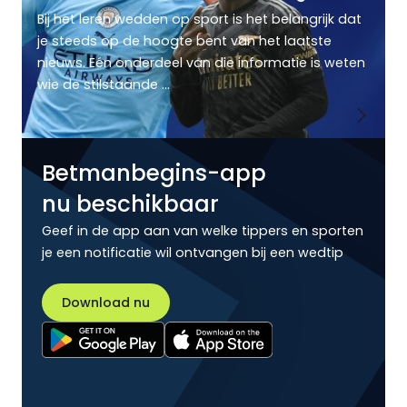
Bij het leren wedden op sport is het belangrijk dat
je steeds op de hoogte bent van het laatste
nieuws. Eén onderdeel van die informatie is weten
wie de stilstaande ...
Betmanbegins-app
nu beschikbaar
Geef in de app aan van welke tippers en sporten
je een notificatie wil ontvangen bij een wedtip
Download nu