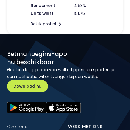
Rendement
4.63%
Units winst
151.75
Bekijk profiel
Betmanbegins-app
nu beschikbaar
Geef in de app aan van welke tippers en sporten je
een notificatie wil ontvangen bij een wedtip
Download nu
Over ons
WERK MET ONS