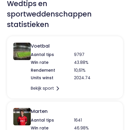
Wedtips en
sportweddenschappen
statistieken
Voetbal
Aantal tips
9797
Win rate
43.88%
Rendement
10,61%
Units winst
2024.74
Bekijk sport
Marten
Aantal tips
1641
Win rate
46.98%