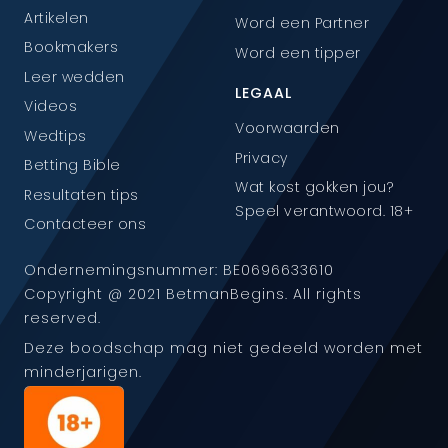
Artikelen
Word een Partner
Bookmakers
Word een tipper
Leer wedden
LEGAAL
Videos
Voorwaarden
Wedtips
Privacy
Betting Bible
Wat kost gokken jou?
Resultaten tips
Speel verantwoord. 18+
Contacteer ons
Ondernemingsnummer: BE0696633610
Copyright @ 2021 BetmanBegins. All rights
reserved.
Deze boodschap mag niet gedeeld worden met
minderjarigen.