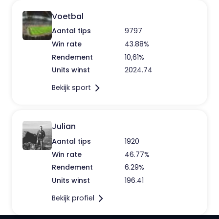
Voetbal
Aantal tips
9797
Win rate
43.88%
Rendement
10,61%
Units winst
2024.74
Bekijk sport
Julian
Aantal tips
1920
Win rate
46.77%
Rendement
6.29%
Units winst
196.41
Bekijk profiel