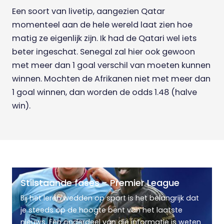
Een soort van livetip, aangezien Qatar
momenteel aan de hele wereld laat zien hoe
matig ze eigenlijk zijn. Ik had de Qatari wel iets
beter ingeschat. Senegal zal hier ook gewoon
met meer dan 1 goal verschil van moeten kunnen
winnen. Mochten de Afrikanen niet met meer dan
1 goal winnen, dan worden de odds 1.48 (halve
win).
Stilstaande fases - Premier League
Bij het leren wedden op sport is het belangrijk dat
je steeds op de hoogte bent van het laatste
nieuws. Eén onderdeel van die informatie is weten