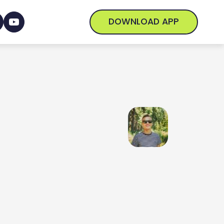
DOWNLOAD APP