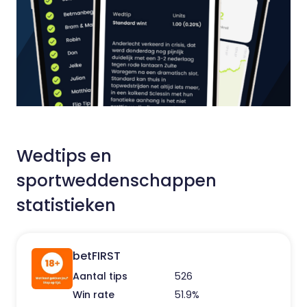
Wedtips en
sportweddenschappen
statistieken
betFIRST
Aantal tips
526
Win rate
51.9%