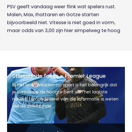
PSV geeft vandaag weer flink wat spelers rust.
Malen, Max, Ihattaren en Gotze starten
bijvoorbeeld niet. Vitesse is niet goed in vorm,
maar odds van 3,00 zijn hier simpelweg te hoog
Stilstaande fases - Premier League
Bij het leren wedden op sport is het belangrijk dat
je steeds op de hoogte bent van het laatste
nieuws. Eén onderdeel van die informatie is weten
wie de stilstaande ...