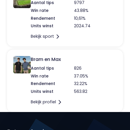
Aantal tips
9797
Win rate
43.88%
Rendement
10,61%
Units winst
2024.74
Bekijk sport
Bram en Max
Aantal tips
826
Win rate
37.05%
Rendement
32.22%
Units winst
563.82
Bekijk profiel