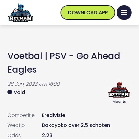
DOWNLOAD APP
Voetbal
|
PSV - Go Ahead
Eagles
28 Jan, 2023
om
16:00
Void
Maurits
Competitie
Eredivisie
Wedtip
Bakayoko over 2,5 schoten
Odds
2.23