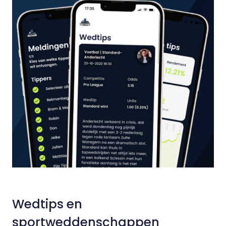
Wedtips en
sportweddenschappen