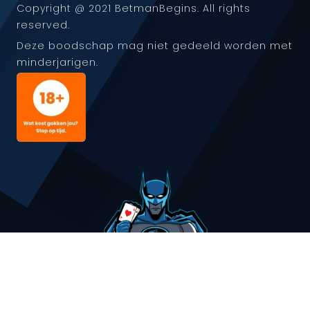
Copyright @ 2021 BetmanBegins. All rights
reserved.
Deze boodschap mag niet gedeeld worden met
minderjarigen.