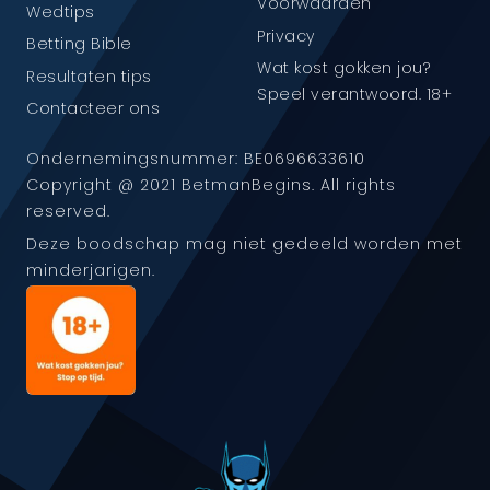
Voorwaarden
Wedtips
Privacy
Betting Bible
Wat kost gokken jou?
Resultaten tips
Speel verantwoord. 18+
Contacteer ons
Ondernemingsnummer: BE0696633610
Copyright @ 2021 BetmanBegins. All rights
reserved.
Deze boodschap mag niet gedeeld worden met
minderjarigen.