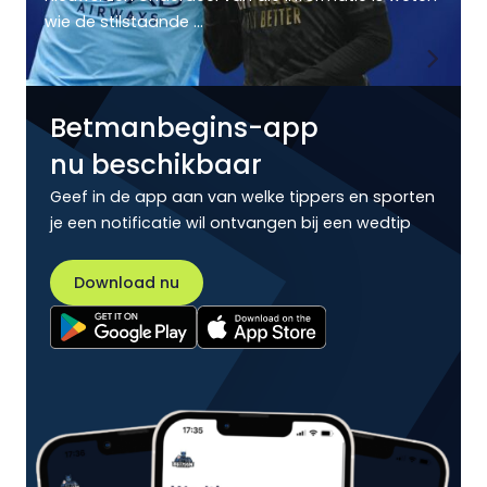
wie de stilstaande ...
Betmanbegins-app
nu beschikbaar
Geef in de app aan van welke tippers en sporten
je een notificatie wil ontvangen bij een wedtip
Download nu