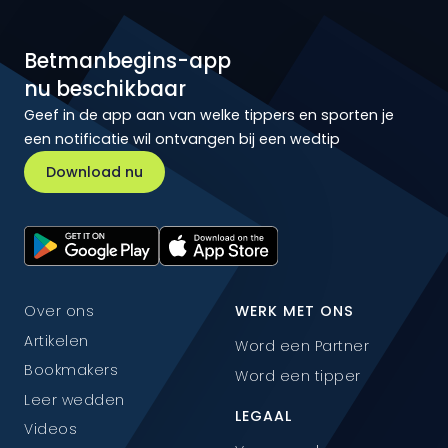
Betmanbegins-app
nu beschikbaar
Geef in de app aan van welke tippers en sporten je
een notificatie wil ontvangen bij een wedtip
Download nu
Over ons
WERK MET ONS
Artikelen
Word een Partner
Bookmakers
Word een tipper
Leer wedden
LEGAAL
Videos