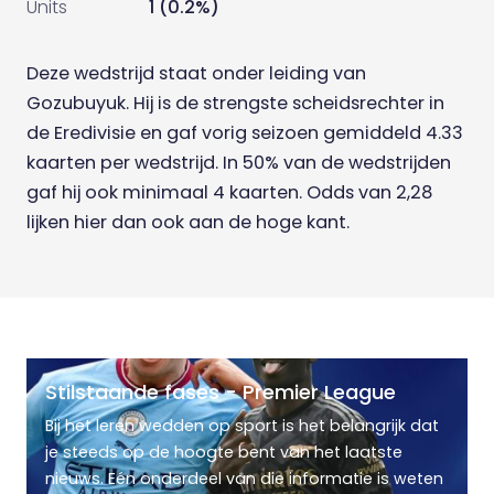
Units
1 (0.2%)
Deze wedstrijd staat onder leiding van
Gozubuyuk. Hij is de strengste scheidsrechter in
de Eredivisie en gaf vorig seizoen gemiddeld 4.33
kaarten per wedstrijd. In 50% van de wedstrijden
gaf hij ook minimaal 4 kaarten. Odds van 2,28
lijken hier dan ook aan de hoge kant.
Stilstaande fases - Premier League
Bij het leren wedden op sport is het belangrijk dat
je steeds op de hoogte bent van het laatste
nieuws. Eén onderdeel van die informatie is weten