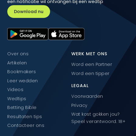
een notificatie wil ontvangen bij een wedtip
Download nu
Over ons
WERK MET ONS
Artikelen
Word een Partner
Bookmakers
Word een tipper
Leer wedden
LEGAAL
Videos
Voorwaarden
Wedtips
Privacy
Betting Bible
Wat kost gokken jou?
Resultaten tips
Speel verantwoord. 18+
Contacteer ons