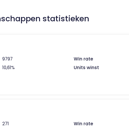
schappen statistieken
9797
Win rate
10,61%
Units winst
271
Win rate