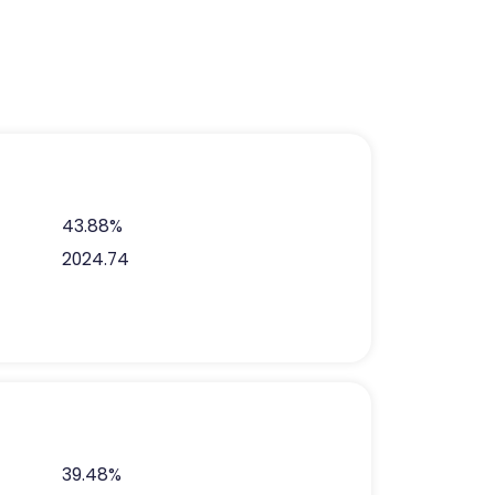
43.88%
2024.74
39.48%