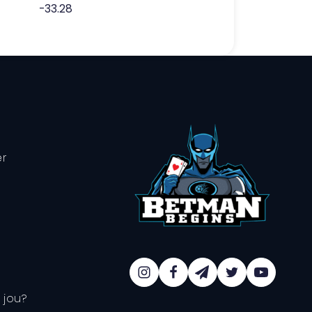
-33.28
er
 jou?