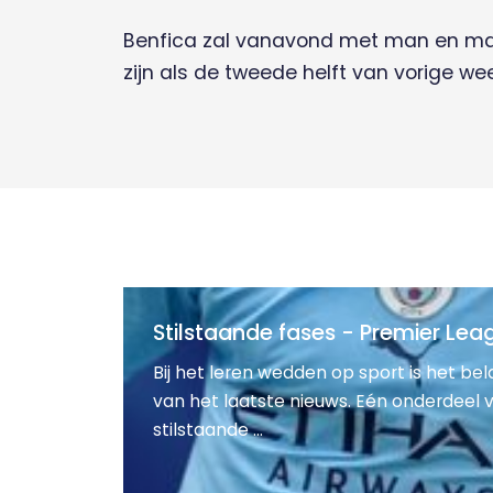
Benfica zal vanavond met man en mach
zijn als de tweede helft van vorige we
Stilstaande fases - Premier Lea
Bij het leren wedden op sport is het be
van het laatste nieuws. Eén onderdeel v
stilstaande ...