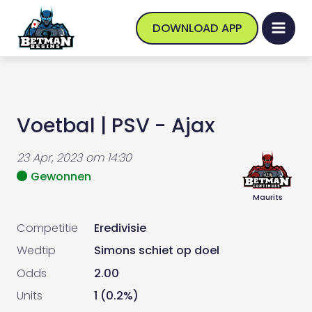
DOWNLOAD APP
Voetbal
|
PSV - Ajax
23 Apr, 2023
om
14:30
Gewonnen
Maurits
Competitie
Eredivisie
Wedtip
Simons schiet op doel
Odds
2.00
Units
1 (0.2%)