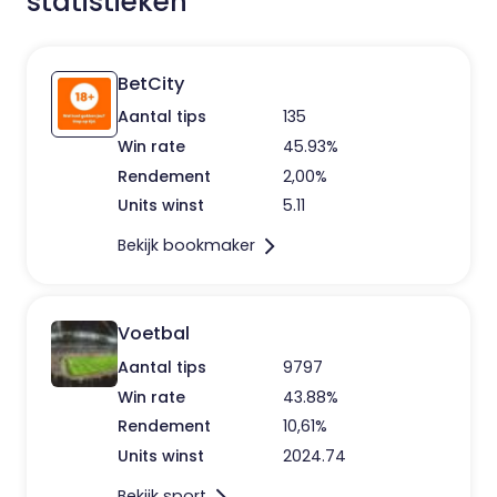
statistieken
BetCity
Aantal tips
135
Win rate
45.93%
Rendement
2,00%
Units winst
5.11
Bekijk bookmaker
Voetbal
Aantal tips
9797
Win rate
43.88%
Rendement
10,61%
Units winst
2024.74
Bekijk sport