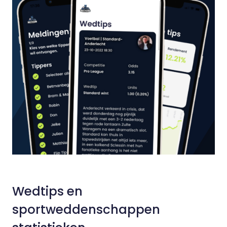
Wedtips en
sportweddenschappen