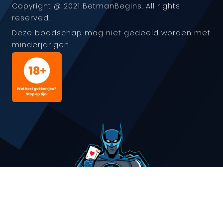
Copyright @ 2021 BetmanBegins. All rights
reserved.
Deze boodschap mag niet gedeeld worden met
minderjarigen.