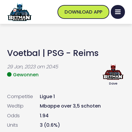
DOWNLOAD APP
Voetbal
|
PSG - Reims
29 Jan, 2023
om
20:45
Gewonnen
Dave
Competitie
Ligue 1
Wedtip
Mbappe over 3,5 schoten
Odds
1.94
Units
3 (0.6%)