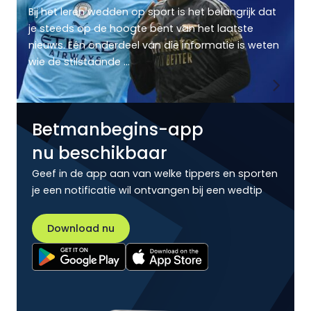
Bij het leren wedden op sport is het belangrijk dat
je steeds op de hoogte bent van het laatste
nieuws. Eén onderdeel van die informatie is weten
wie de stilstaande ...
Betmanbegins-app
nu beschikbaar
Geef in de app aan van welke tippers en sporten
je een notificatie wil ontvangen bij een wedtip
Download nu