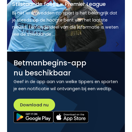
Stilstaande fases - Premier League
Bij het leren wedden op sport is het belangrijk dat
je steeds op de hoogte bent van het laatste
nieuws. Eén onderdeel van die informatie is weten
wie de stilstaande ...
Betmanbegins-app
nu beschikbaar
Geef in de app aan van welke tippers en sporten
je een notificatie wil ontvangen bij een wedtip
Download nu