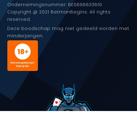
Ondernemingsnummer: BE0696633610
Copyright @ 2021 BetmanBegins. All rights
reserved.
Deze boodschap mag niet gedeeld worden met
minderjarigen.