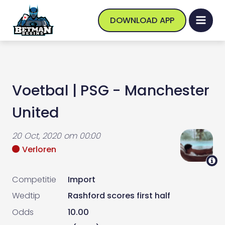
DOWNLOAD APP
Voetbal
|
PSG - Manchester
United
20 Oct, 2020
om
00:00
Verloren
Competitie
Import
Wedtip
Rashford scores first half
Odds
10.00