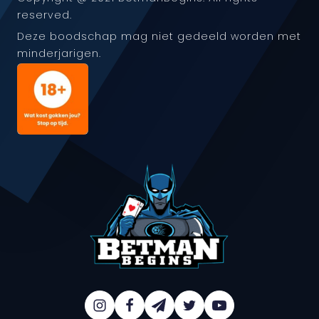
reserved.
Deze boodschap mag niet gedeeld worden met
minderjarigen.