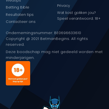
Wedtips
Privacy
Betting Bible
Wat kost gokken jou?
Resultaten tips
Speel verantwoord. 18+
Contacteer ons
Ondernemingsnummer: BE0696633610
Copyright @ 2021 BetmanBegins. All rights
reserved.
Deze boodschap mag niet gedeeld worden met
minderjarigen.