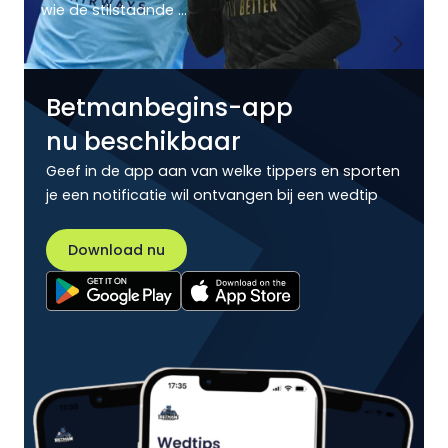
wie de stilstaande ...
Betmanbegins-app
nu beschikbaar
Geef in de app aan van welke tippers en sporten
je een notificatie wil ontvangen bij een wedtip
Download nu