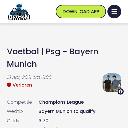
DOWNLOAD APP
Voetbal
|
Psg - Bayern
Munich
13 Apr, 2021
om
21:00
Verloren
Competitie
Champions League
Wedtip
Bayern Munich to qualify
Odds
3.70