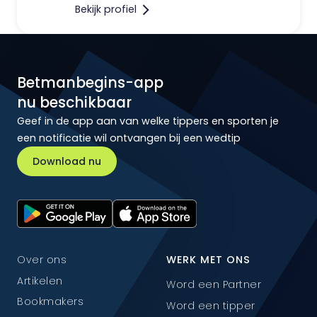
Bekijk profiel
Betmanbegins-app
nu beschikbaar
Geef in de app aan van welke tippers en sporten je
een notificatie wil ontvangen bij een wedtip
Download nu
Over ons
WERK MET ONS
Artikelen
Word een Partner
Bookmakers
Word een tipper