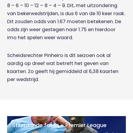
8 – 6 – 10 – 12 – 8 – 4 – 9. Dit, met uitzondering
van bekerwedstrijden, is dus 6 van de 10 keer raak.
Dit zouden odds van 1.67 moeten betekenen. De
odds zijn weer gestegen naar 1.75 en hierdoor
imo het spelen weer waard.
Scheidsrechter Pinheiro is dit seizoen ook al
aardig op dreef wat betreft het geven van
kaarten. Zo geeft hij gemiddeld al 6,38 kaarten
per wedstrijd.
Stilstaande fases - Premier League