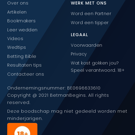
Over ons
WERK MET ONS
Artikelen
Word een Partner
Bookmakers
Word een tipper
Leer wedden
LEGAAL
Videos
Voorwaarden
Wedtips
Privacy
Betting Bible
Wat kost gokken jou?
Resultaten tips
Speel verantwoord. 18+
Contacteer ons
Ondernemingsnummer: BE0696633610
Copyright @ 2021 BetmanBegins. All rights
reserved.
Deze boodschap mag niet gedeeld worden met
minderjarigen.