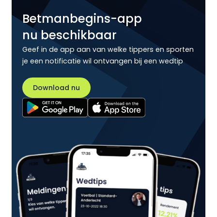
Betmanbegins-app
nu beschikbaar
Geef in de app aan van welke tippers en sporten
je een notificatie wil ontvangen bij een wedtip
Download nu