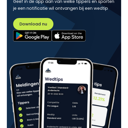
Geef in de app aan van welke tippers en sporten
je een notificatie wil ontvangen bij een wedtip
Download nu