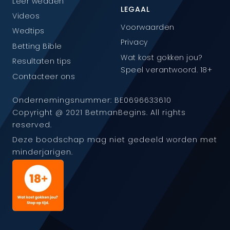
Leer wedden
LEGAAL
Videos
Voorwaarden
Wedtips
Privacy
Betting Bible
Wat kost gokken jou?
Resultaten tips
Speel verantwoord. 18+
Contacteer ons
Ondernemingsnummer: BE0696633610
Copyright @ 2021 BetmanBegins. All rights
reserved.
Deze boodschap mag niet gedeeld worden met
minderjarigen.