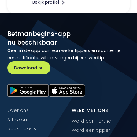
Bekijk profiel
Betmanbegins-app
nu beschikbaar
Geef in de app aan van welke tippers en sporten je
een notificatie wil ontvangen bij een wedtip
Download nu
Over ons
WERK MET ONS
Artikelen
Word een Partner
Bookmakers
Word een tipper