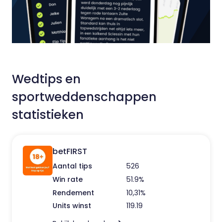
Wedtips en
sportweddenschappen
statistieken
betFIRST
Aantal tips
526
Win rate
51.9%
Rendement
10,31%
Units winst
119.19