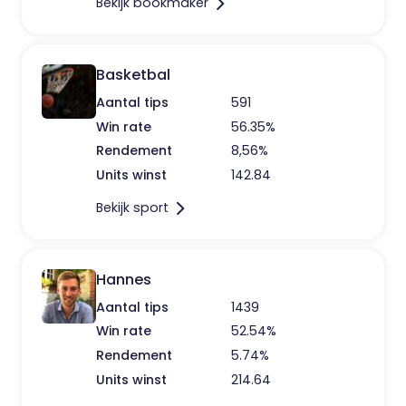
Bekijk bookmaker
Basketbal
Aantal tips
591
Win rate
56.35%
Rendement
8,56%
Units winst
142.84
Bekijk sport
Hannes
Aantal tips
1439
Win rate
52.54%
Rendement
5.74%
Units winst
214.64