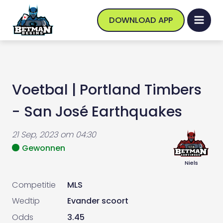
DOWNLOAD APP
Voetbal
|
Portland Timbers
- San José Earthquakes
21 Sep, 2023
om
04:30
Gewonnen
Niels
Competitie
MLS
Wedtip
Evander scoort
Odds
3.45