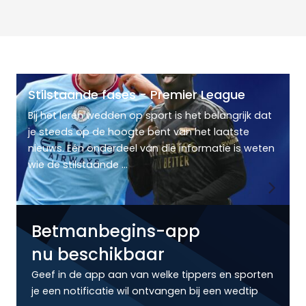
Stilstaande fases - Premier League
Bij het leren wedden op sport is het belangrijk dat
je steeds op de hoogte bent van het laatste
nieuws. Eén onderdeel van die informatie is weten
wie de stilstaande ...
Betmanbegins-app
nu beschikbaar
Geef in de app aan van welke tippers en sporten
je een notificatie wil ontvangen bij een wedtip