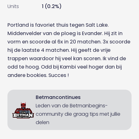
Units
1 (0.2%)
Portland is favoriet thuis tegen Salt Lake.
Middenvelder van de ploeg is Evander. Hij zit in
vorm en scoorde al 6x in 20 matchen. 3x scoorde
hij de laatste 4 matchen. Hij geeft de vrije
trappen waardoor hij veel kan scoren. Ik vind de
odd te hoog. Odd bij Kambi veel hoger dan bij
andere bookies. Succes !
Betmancontinues
Leden van de Betmanbegins-
community die graag tips met jullie
delen