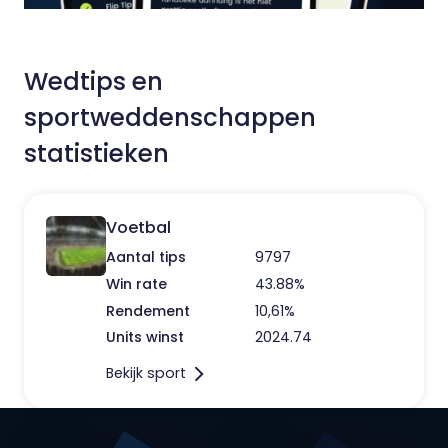
Wedtips en
sportweddenschappen
statistieken
Voetbal
Aantal tips
9797
Win rate
43.88%
Rendement
10,61%
Units winst
2024.74
Bekijk sport