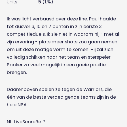
Units
5 (1.%)
Ik was licht verbaasd over deze line. Paul haalde
tot dusver 6, 10 en 7 punten in zijn eerste 3
competitieduels. Ik zie niet in waarom hij - met al
zijn ervaring - plots meer shots zou gaan nemen
om uit deze matige vorm te komen. Hij zal zich
volledig schikken naar het team en sterspeler
Booker zo veel mogelijk in een goeie positie
brengen.
Daarenboven spelen ze tegen de Warriors, die
één van de beste verdedigende teams zijn in de
hele NBA.
NL: LiveScoreBet?