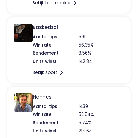
Bekijk bookmaker
Basketbal
Aantal tips
591
Win rate
56.35%
Rendement
8,56%
Units winst
142.84
Bekijk sport
Hannes
Aantal tips
1439
Win rate
52.54%
Rendement
5.74%
Units winst
214.64