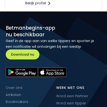
Bekijk profiel
Betmanbegins-app
nu beschikbaar
Geef in de app aan van welke tippers en sporten je
een notificatie wil ontvangen bij een wedtip
Download nu
Over ons
WERK MET ONS
Artikelen
Word een Partner
Bookmakers
Word een tipper