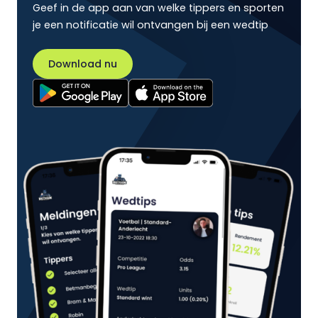
Geef in de app aan van welke tippers en sporten
je een notificatie wil ontvangen bij een wedtip
Download nu