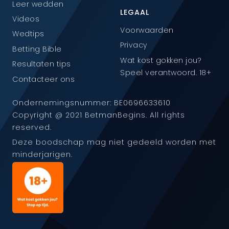
Leer wedden
LEGAAL
Videos
Voorwaarden
Wedtips
Privacy
Betting Bible
Wat kost gokken jou?
Resultaten tips
Speel verantwoord. 18+
Contacteer ons
Ondernemingsnummer: BE0696633610
Copyright @ 2021 BetmanBegins. All rights
reserved.
Deze boodschap mag niet gedeeld worden met
minderjarigen.