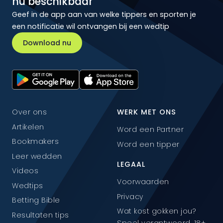
nu beschikbaar
Geef in de app aan van welke tippers en sporten je
een notificatie wil ontvangen bij een wedtip
Download nu
Over ons
WERK MET ONS
Artikelen
Word een Partner
Bookmakers
Word een tipper
Leer wedden
LEGAAL
Videos
Voorwaarden
Wedtips
Privacy
Betting Bible
Wat kost gokken jou?
Resultaten tips