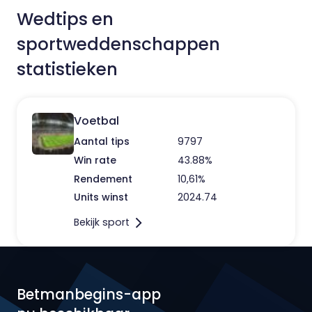
Wedtips en
sportweddenschappen
statistieken
Voetbal
Aantal tips
9797
Win rate
43.88%
Rendement
10,61%
Units winst
2024.74
Bekijk sport
Betmanbegins-app