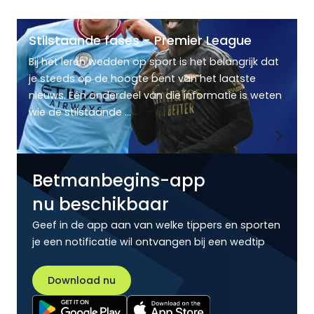
Stilstaande fases - Premier League
Bij het leren wedden op sport is het belangrijk dat
je steeds op de hoogte bent van het laatste
nieuws. Eén onderdeel van die informatie is weten
wie de stilstaande ...
Betmanbegins-app
nu beschikbaar
Geef in de app aan van welke tippers en sporten
je een notificatie wil ontvangen bij een wedtip
Download nu