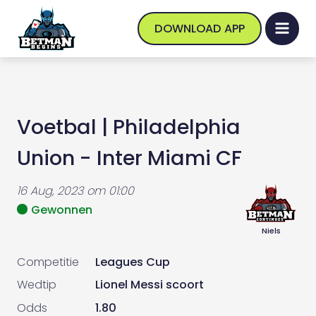
DOWNLOAD APP
Voetbal
|
Philadelphia
Union - Inter Miami CF
16 Aug, 2023
om
01:00
Gewonnen
Niels
Competitie
Leagues Cup
Wedtip
Lionel Messi scoort
Odds
1.80