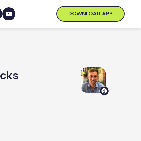
DOWNLOAD APP
icks