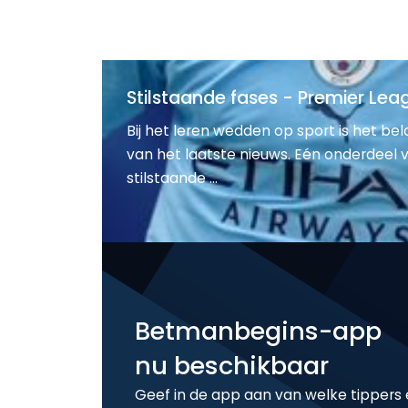
Stilstaande fases - Premier Lea
Bij het leren wedden op sport is het be
van het laatste nieuws. Eén onderdeel v
stilstaande ...
Betmanbegins-app
nu beschikbaar
Geef in de app aan van welke tippers 