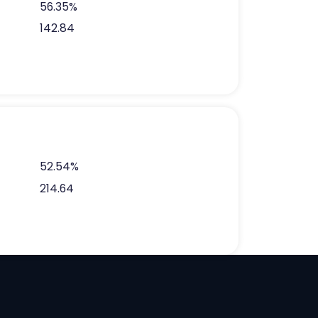
56.35%
142.84
52.54%
214.64