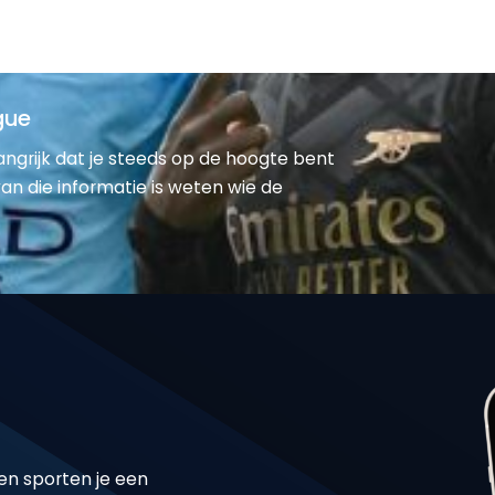
gue
langrijk dat je steeds op de hoogte bent
an die informatie is weten wie de
en sporten je een