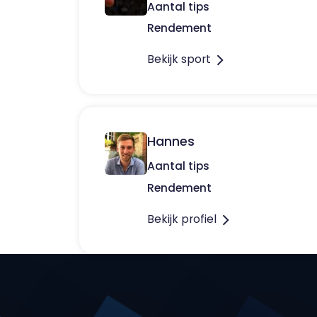
Aantal tips
Rendement
Bekijk sport
Hannes
Aantal tips
Rendement
Bekijk profiel