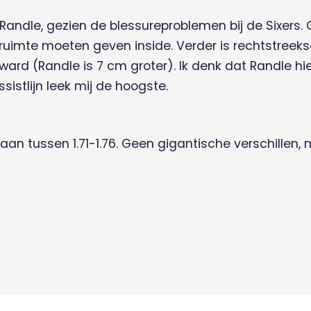
Randle, gezien de blessureproblemen bij de Sixers
imte moeten geven inside. Verder is rechtstreeks
ard (Randle is 7 cm groter). Ik denk dat Randle h
sistlijn leek mij de hoogste.
an tussen 1.71-1.76. Geen gigantische verschillen,