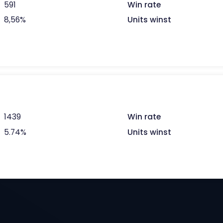
591
Win rate
8,56%
Units winst
1439
Win rate
5.74%
Units winst