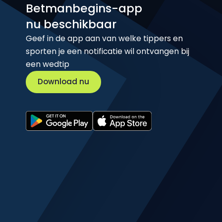
Betmanbegins-app
nu beschikbaar
Geef in de app aan van welke tippers en
sporten je een notificatie wil ontvangen bij
een wedtip
Download nu