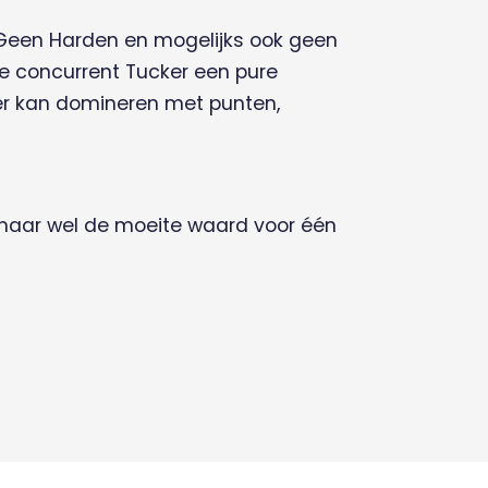
. Geen Harden en mogelijks ook geen
e concurrent Tucker een pure
ier kan domineren met punten,
 maar wel de moeite waard voor één