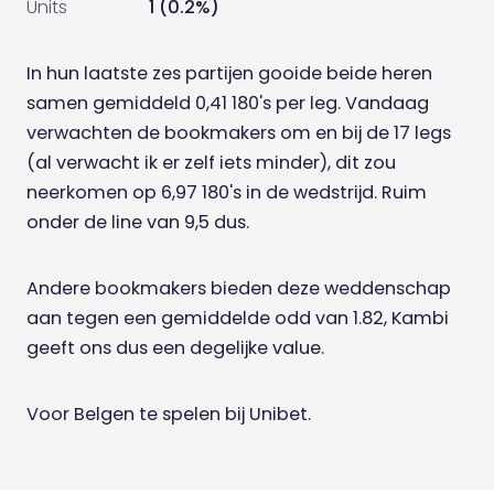
Units
1 (0.2%)
In hun laatste zes partijen gooide beide heren
samen gemiddeld 0,41 180's per leg. Vandaag
verwachten de bookmakers om en bij de 17 legs
(al verwacht ik er zelf iets minder), dit zou
neerkomen op 6,97 180's in de wedstrijd. Ruim
onder de line van 9,5 dus.
Andere bookmakers bieden deze weddenschap
aan tegen een gemiddelde odd van 1.82, Kambi
geeft ons dus een degelijke value.
Voor Belgen te spelen bij Unibet.