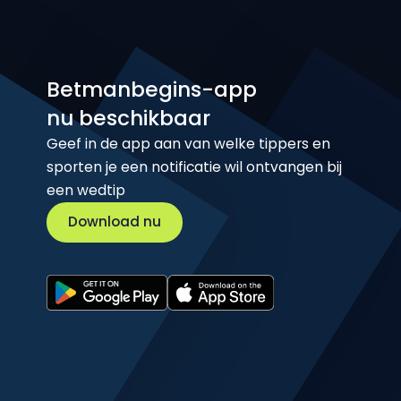
Betmanbegins-app
nu beschikbaar
Geef in de app aan van welke tippers en
sporten je een notificatie wil ontvangen bij
een wedtip
Download nu