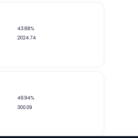
43.88%
2024.74
49.94%
300.09