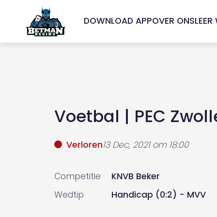
DOWNLOAD APP
OVER ONS
LEER
Voetbal
|
PEC Zwoll
Verloren
13 Dec, 2021
om
18:00
Competitie
KNVB Beker
Wedtip
Handicap (0:2) - MVV