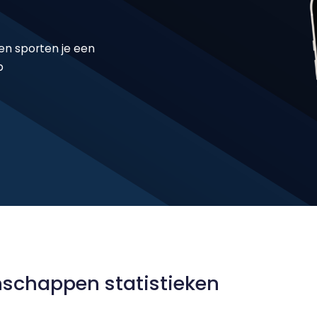
en sporten je een
p
schappen statistieken