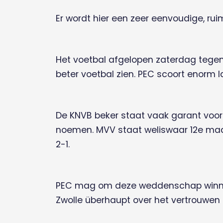
Er wordt hier een zeer eenvoudige, rui
Het voetbal afgelopen zaterdag tegen
beter voetbal zien. PEC scoort enorm la
De KNVB beker staat vaak garant voor
noemen. MVV staat weliswaar 12e maar 
2-1.
PEC mag om deze weddenschap winnend 
Zwolle überhaupt over het vertrouwen 