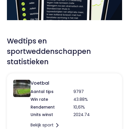
Wedtips en
sportweddenschappen
statistieken
Voetbal
Aantal tips
9797
Win rate
43.88%
Rendement
10,61%
Units winst
2024.74
Bekijk sport