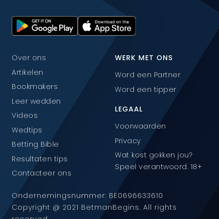
Over ons
WERK MET ONS
Artikelen
Word een Partner
Bookmakers
Word een tipper
Leer wedden
LEGAAL
Videos
Voorwaarden
Wedtips
Privacy
Betting Bible
Wat kost gokken jou?
Resultaten tips
Speel verantwoord. 18+
Contacteer ons
Ondernemingsnummer: BE0696633610
Copyright @ 2021 BetmanBegins. All rights