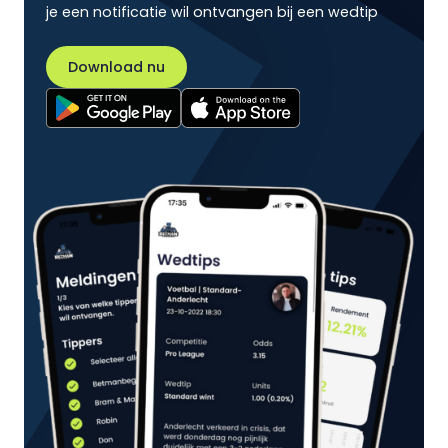
je een notificatie wil ontvangen bij een wedtip
Download nu