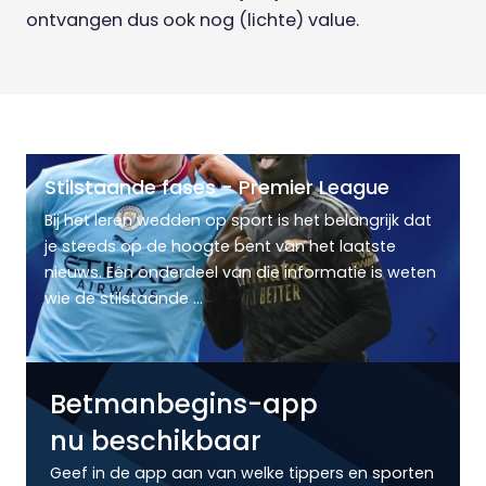
ontvangen dus ook nog (lichte) value.
Stilstaande fases - Premier League
Bij het leren wedden op sport is het belangrijk dat
je steeds op de hoogte bent van het laatste
nieuws. Eén onderdeel van die informatie is weten
wie de stilstaande ...
Betmanbegins-app
nu beschikbaar
Geef in de app aan van welke tippers en sporten