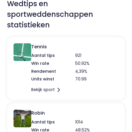
Wedtips en
sportweddenschappen
statistieken
Tennis
Aantal tips
921
Win rate
50.92%
Rendement
4,39%
Units winst
70.99
Bekijk sport
Robin
Aantal tips
1014
Win rate
48.52%