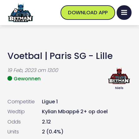
DOWNLOAD APP
Voetbal
|
Paris SG - Lille
19 Feb, 2023
om
13:00
Gewonnen
Niels
Competitie
Ligue 1
Wedtip
Kylian Mbappé 2+ op doel
Odds
2.12
Units
2 (0.4%)